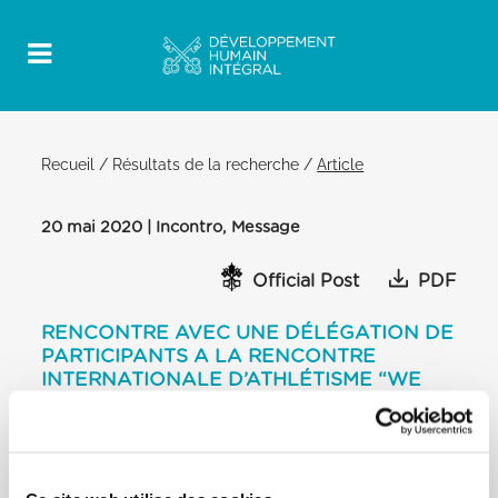
Recueil
/
Résultats de la recherche
/
Article
20 mai 2020 | Incontro, Message
Official Post
PDF
RENCONTRE AVEC UNE DÉLÉGATION DE
PARTICIPANTS A LA RENCONTRE
INTERNATIONALE D’ATHLÉTISME “WE
RUN TOGETHER – SIMUL CURREBANT”
BIBLIOTHÈQUE DU PALAIS
APOSTOLIQUE
[…] Chères amies et chers amis sportifs,