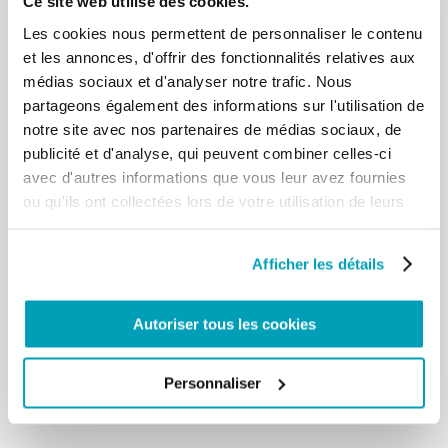
Ce site web utilise des cookies.
demain, 21 mai, aurait dû se dérouler à Castel
Les cookies nous permettent de personnaliser le contenu
Porziano la rencontre
et les annonces, d'offrir des fonctionnalités relatives aux
internationale d’athlétisme «We Run Together –
médias sociaux et d'analyser notre trafic. Nous
Simul Currebant». Des
champions olympiques auraient du courir — pour la
partageons également des informations sur l'utilisation de
première fois — avec des
notre site avec nos partenaires de médias sociaux, de
athlètes paralympiques, des athlètes porteurs de
publicité et d'analyse, qui peuvent combiner celles-ci
handicaps mentaux, et avec
avec d'autres informations que vous leur avez fournies
des réfugiés, des migrants et des détenus, qui
ou qu'ils ont collectées lors de votre utilisation de leurs
auraient été également les juges
services.
de la compétition. Tous ensemble et avec la même
dignité. Un témoignage
Afficher les détails
concret de ce que devrait être le sport: c’est-à-dire
un «pont» qui unit les
femmes et les hommes de religions et de cultures
Autoriser tous les cookies
différentes, en promouvant
l’inclusion, l’amitié, la solidarité, l’éducation. C’est-
à-dire un «pont» de paix. […]
Personnaliser
Retour aux résultats