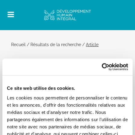
Recueil
/
Résultats de la recherche
/
Article
30 janvier 2019 | Audience Générale
Official Post
PDF
Ce site web utilise des cookies.
PAPE FRANÇOIS AUDIENCE GÉNÉRALE
Les cookies nous permettent de personnaliser le contenu
SALLE PAUL VI
et les annonces, d'offrir des fonctionnalités relatives aux
[…] dans la Via Crucis, nous apprenons un amour
médias sociaux et d'analyser notre trafic. Nous
patient, silencieux et concret. Au Panamá, les
partageons également des informations sur l'utilisation de
jeunes ont porté avec Jésus et Marie le poids de la
notre site avec nos partenaires de médias sociaux, de
condition de tant de frères et soeurs qui souffrent
publicité et d'analyse, qui peuvent combiner celles-ci
en Amérique centrale et dans le monde entier.