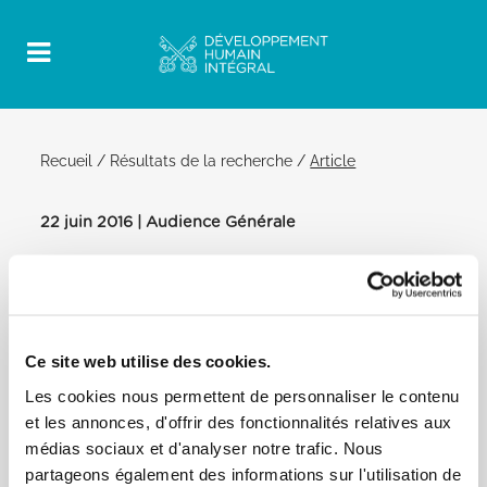
Recueil
/
Résultats de la recherche
/
Article
22 juin 2016 | Audience Générale
Official Post
PDF
PAPE FRANÇOIS AUDIENCE GÉNÉRALE
Ce site web utilise des cookies.
[…] Toucher les pauvres peut nous purifier de
l’hypocrisie et nous rendre mal à
Les cookies nous permettent de personnaliser le contenu
l’aise face à son état. Touchez les exclus. Ces gars-là
et les annonces, d'offrir des fonctionnalités relatives aux
m’accompagnent ici
médias sociaux et d'analyser notre trafic. Nous
aujourd’hui. Beaucoup d’entre eux pensent qu’il
partageons également des informations sur l'utilisation de
aurait été préférable qu’ils soient