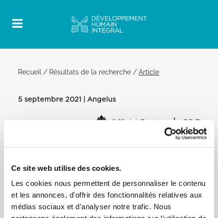
Recueil
/
Résultats de la recherche
/
Article
5 septembre 2021 | Angelus
Official Post
PDF
PAPE FRANÇOIS ANGÉLUS
PLACE SAINT-PIERRE
Ce site web utilise des cookies.
A l’issue de l’Angélus: […] En cette période agitée
Les cookies nous permettent de personnaliser le contenu
qui voit les Afghans chercher refuge, je prie pour
et les annonces, d'offrir des fonctionnalités relatives aux
les plus vulnérables d’entre eux. Je prie pour que
médias sociaux et d'analyser notre trafic. Nous
de nombreux pays accueillent et protègent ceux
qui cherchent une nouvelle vie. Je prie également