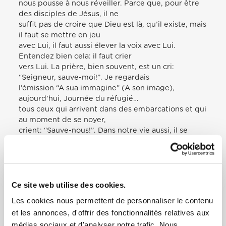
nous pousse à nous réveiller. Parce que, pour être
des disciples de Jésus, il ne
suffit pas de croire que Dieu est là, qu’il existe, mais
il faut se mettre en jeu
avec Lui, il faut aussi élever la voix avec Lui.
Entendez bien cela: il faut crier
vers Lui. La prière, bien souvent, est un cri:
“Seigneur, sauve-moi!”. Je regardais
l’émission “A sua immagine” (A son image),
aujourd’hui, Journée du réfugié…
tous ceux qui arrivent dans des embarcations et qui
au moment de se noyer,
crient: “Sauve-nous!”. Dans notre vie aussi, il se
passe la même chose:
“Seigneur, sauve-nous!”, et la prière devient un cri.
Aujourd’hui nous pouvons nous demander: quels
sont les vents qui s’abattent
sur ma vie, quelles sont les vagues qui entravent
Ce site web utilise des cookies.
ma navigation et qui mettent
Les cookies nous permettent de personnaliser le contenu
en danger ma vie spirituelle, ma vie de famille,
et les annonces, d'offrir des fonctionnalités relatives aux
également ma vie psychique?
médias sociaux et d'analyser notre trafic. Nous
Disons tout cela à Jésus, racontons-lui tout. Il le