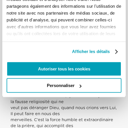
partageons également des informations sur l'utilisation de
souhaite, il veut que nous nous
accrochions à Lui pour trouver un abri contre les
notre site avec nos partenaires de médias sociaux, de
tempêtes de la vie. L’Evangile
publicité et d'analyse, qui peuvent combiner celles-ci
raconte que les disciples s’approchent de Jésus, le
avec d'autres informations que vous leur avez fournies
réveillent et lui parlent (cf. v.
ou qu'ils ont collectées lors de votre utilisation de leurs
38). C’est le commencement de notre foi:
services.
reconnaître que tout seuls nous ne
sommes pas en mesure de rester à flot, que nous
Afficher les détails
avons besoin de Jésus comme
les marins des étoiles, pour trouver la route. La foi
commence par le fait de
Autoriser tous les cookies
croire que nous ne nous suffisons pas à nous-
mêmes, par le fait de sentir que
nous avons besoin de Dieu. Quand nous dépassons
Personnaliser
la tentation de nous
renfermer en nous-mêmes, quand nous dépassons
la fausse religiosité qui ne
veut pas déranger Dieu, quand nous crions vers Lui,
Il peut faire en nous des
merveilles. C’est la force humble et extraordinaire
de la prière, qui accomplit des