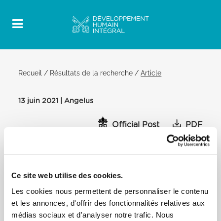
Recueil
/
Résultats de la recherche
/
Article
13 juin 2021 | Angelus
Official Post
PDF
PAPE FRANÇOIS ANGÉLUS
PLACE SAINT PIERRE
Ce site web utilise des cookies.
A l’issue de l’Angelus, le Pape a ajouté les paroles
suivantes:
Les cookies nous permettent de personnaliser le contenu
Chers frères et sœurs!
et les annonces, d'offrir des fonctionnalités relatives aux
[…] Cet après-midi se déroulera à Augusta, en
médias sociaux et d'analyser notre trafic. Nous
Sicile, la cérémonie d’accueil de