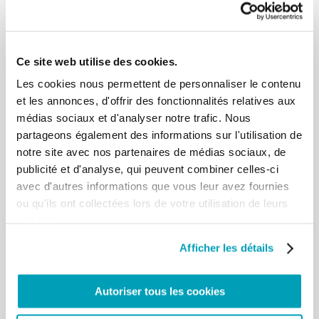
présente dans ma prière. S’il
vous plaît, j’exhorte les organismes internationaux,
et ceux qui ont des
responsabilités politiques et militaires à relancer
Ce site web utilise des cookies.
avec conviction et de manière
Les cookies nous permettent de personnaliser le contenu
résolue la recherche d’un chemin vers la cessation
et les annonces, d'offrir des fonctionnalités relatives aux
des violences, qui conduise à
médias sociaux et d'analyser notre trafic. Nous
la paix, à la stabilité et à l’unité du pays. Je prie
partageons également des informations sur l'utilisation de
également pour les milliers de
migrants, de réfugiés, de demandeurs d’asile et de
notre site avec nos partenaires de médias sociaux, de
personnes déplacées à
publicité et d'analyse, qui peuvent combiner celles-ci
l’intérieur de la Libye. La situation sanitaire a
avec d'autres informations que vous leur avez fournies
aggravé leurs conditions déjà
ou qu'ils ont collectées lors de votre utilisation de leurs
précaires, les rendant plus vulnérables à des formes
services.
d’exploitation et de
violence. Il y a de la cruauté. J’invite la communauté
Afficher les détails
internationale, je vous en
prie, à prendre soin de leur condition, en trouvant
des parcours et en
Autoriser tous les cookies
fournissant des moyens pour leur assurer la
protection dont ils ont besoin, une