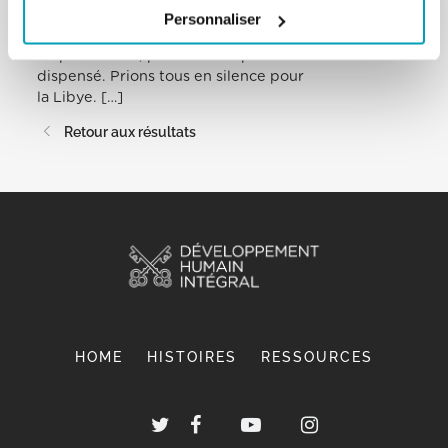
condition digne et un avenir d’espérance. Frères et
Personnaliser
sœurs, nous en avons tous la
responsabilité, personne ne peut se sentir
dispensé. Prions tous en silence pour
la Libye. […]
Retour aux résultats
HOME
HISTOIRES
RESSOURCES