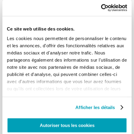
également comme le jubilé des
migrants. Je suis donc heureux de saluer avec une
grande affection les
communautés ethniques ici présentes, vous tous,
Ce site web utilise des cookies.
provenant de diverses régions
d’Italie, en particulier du Latium. Chers migrants et
Les cookies nous permettent de personnaliser le contenu
réfugiés, chacun de vous porte
et les annonces, d'offrir des fonctionnalités relatives aux
en lui une histoire, une culture, des valeurs
médias sociaux et d'analyser notre trafic. Nous
précieuses ; et malheureusement
partageons également des informations sur l'utilisation de
également des expériences de misère,
notre site avec nos partenaires de médias sociaux, de
d’oppression, de peur. Votre présence sur
publicité et d'analyse, qui peuvent combiner celles-ci
cette place est signe d’espérance en Dieu. Ne vous
avec d'autres informations que vous leur avez fournies
laissez pas voler l’espérance et
la joie de vivre, qui naissent de l’expérience de la
ou qu'ils ont collectées lors de votre utilisation de leurs
divine miséricorde, également
services.
grâce aux personnes qui vous accueillent et vous
aident. Que le passage de la porte
Afficher les détails
sainte et la Messe à laquelle vous allez bientôt
participer, remplissent votre cœur de
Autoriser tous les cookies
paix. Lors de la Messe, je remercierai — et vous
aussi remerciez-les avec moi — les