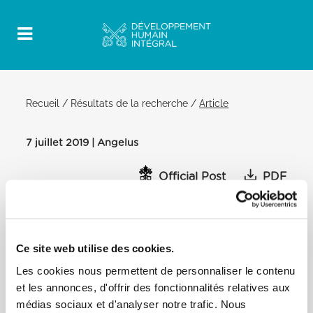
Recueil
/
Résultats de la recherche
/
Article
7 juillet 2019 | Angelus
Official Post
PDF
PAPE FRANCIS ANGELUS
PLACE SAINT-PIERRE
Ce site web utilise des cookies.
Après l’angélus Chers frères et soeurs, même si
quelques jours se sont écoulés, je vous invite à prier
Les cookies nous permettent de personnaliser le contenu
pour les pauvres sans défense tués ou blessés par
et les annonces, d'offrir des fonctionnalités relatives aux
l’attaque aérienne qui a frappé un centre de
médias sociaux et d'analyser notre trafic. Nous
détention pour migrants en Libye. La communauté