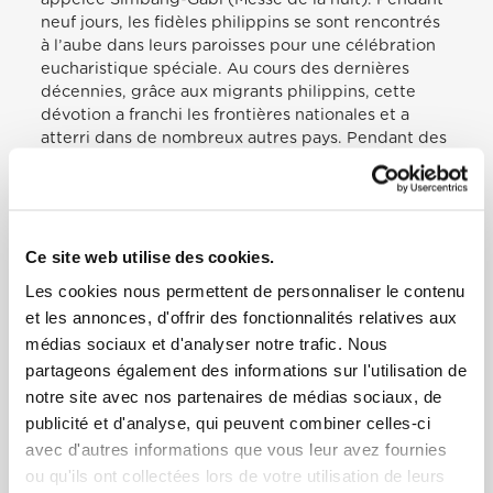
neuf jours, les fidèles philippins se sont rencontrés
à l’aube dans leurs paroisses pour une célébration
eucharistique spéciale. Au cours des dernières
décennies, grâce aux migrants philippins, cette
dévotion a franchi les frontières nationales et a
atterri dans de nombreux autres pays. Pendant des
années, Simbang-Gabi a également été célébré
dans le diocèse de Rome, et aujourd’hui nous le
célébrons ensemble ici, dans la basilique Saint-
Pierre. A travers cette célébration, nous voulons
préparer Noël selon l’esprit de la Parole de Dieu
Ce site web utilise des cookies.
que nous avons écouté, en restant constants
Les cookies nous permettent de personnaliser le contenu
jusqu’à la venue définitive du Seigneur, comme le
et les annonces, d'offrir des fonctionnalités relatives aux
recommande l’apôtre Jacques (cf. Jas 5:7). Nous
médias sociaux et d'analyser notre trafic. Nous
voulons nous engager à manifester l’amour et la
partageons également des informations sur l'utilisation de
tendresse de Dieu envers tout le monde, en
particulier envers les moins. Nous sommes appelés
notre site avec nos partenaires de médias sociaux, de
à fermenter dans une société qui souvent ne peut
publicité et d'analyse, qui peuvent combiner celles-ci
plus goûter la beauté de Dieu et expérimenter la
avec d'autres informations que vous leur avez fournies
grâce de sa présence. Et vous, chers frères et
ou qu'ils ont collectées lors de votre utilisation de leurs
sœurs, qui avez quitté votre terre à la recherche