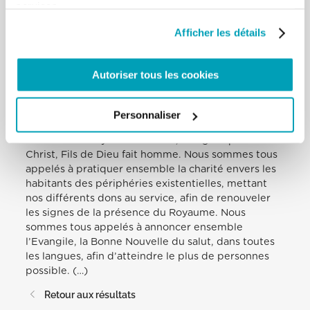
services.
d’un avenir meilleur, avez une mission spéciale. Que
votre foi soit « levain » dans les communautés
Afficher les détails
paroissiales auxquelles vous appartenez
aujourd’hui. Je vous encourage à multiplier vos
occasions de rencontres pour partager votre
Autoriser tous les cookies
richesse culturelle et spirituelle, tout en vous
laissant enrichi par les expériences des autres. Nous
sommes tous invités à construire ensemble cette
Personnaliser
communion dans la diversité qui constitue un trait
distinctif du Royaume de Dieu, inauguré par Jésus-
Christ, Fils de Dieu fait homme. Nous sommes tous
appelés à pratiquer ensemble la charité envers les
habitants des périphéries existentielles, mettant
nos différents dons au service, afin de renouveler
les signes de la présence du Royaume. Nous
sommes tous appelés à annoncer ensemble
l’Evangile, la Bonne Nouvelle du salut, dans toutes
les langues, afin d’atteindre le plus de personnes
possible. (…)
Retour aux résultats