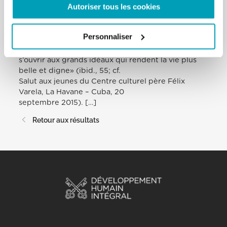
Autoriser tous les cookies
pourquoi, je renouvelle l’invitation à
marcher dans l’espérance qui «est audacieuse, sait
regarder au-delà du confort
Personnaliser
personnel, des petites sécurités et compensations
qui rétrécissent l’horizon, pour
s’ouvrir aux grands idéaux qui rendent la vie plus
belle et digne» (ibid., 55; cf.
Salut aux jeunes du Centre culturel père Félix
Varela, La Havane – Cuba, 20
septembre 2015). […]
Retour aux résultats