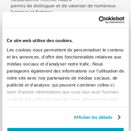
permis de distinguer et de valoriser de nombreux
hommes et femmes,
compagnons de voyage, qui, dans la peur, ont réagi
en offrant leur propre vie.
Nous avons pu reconnaître comment nos vies sont
tissées et soutenues par des
Ce site web utilise des cookies.
personnes ordinaires qui, sans aucun doute, ont
écrit les événements décisifs de
Les cookies nous permettent de personnaliser le contenu
notre histoire commune: médecins, infirmiers et
et les annonces, d'offrir des fonctionnalités relatives aux
infirmières, pharmaciens,
médias sociaux et d'analyser notre trafic. Nous
employés de supermarchés, agents d’entretien,
partageons également des informations sur l'utilisation de
assistants, transporteurs,
notre site avec nos partenaires de médias sociaux, de
hommes et femmes qui travaillent pour assurer des
publicité et d'analyse, qui peuvent combiner celles-ci
services essentiels et de
avec d'autres informations que vous leur avez fournies
sécurité, bénévoles, prêtres, personnes
consacrées…» et ainsi de suite. Ceux-ci
ou qu'ils ont collectées lors de votre utilisation de leurs
«ont compris que personne ne se sauve seul» (n.
services.
54). Personne ne se sauve tout
seul. Voici les talents mis à contribution. Voilà
Afficher les détails
l’espérance qui soutient et oriente
la créativité avec audace et courage. C’est