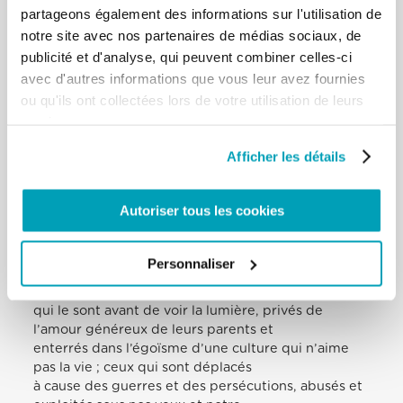
trafic et de traite des personnes, ou contraints à
partageons également des informations sur l'utilisation de
devenir soldats ; des enfants, tant
notre site avec nos partenaires de médias sociaux, de
d’enfants victimes d’abus. Qu’il donne réconfort aux
publicité et d'analyse, qui peuvent combiner celles-ci
familles des enfants tués au
avec d'autres informations que vous leur avez fournies
Pakistan la semaine dernière. Qu’il soit proche de
ou qu'ils ont collectées lors de votre utilisation de leurs
tous ceux qui souffrent de
services.
maladies, en particulier les victimes de l’épidémie
d’Ébola, surtout au Liberia, en
Afficher les détails
Sierra Leone et en Guinée. Tandis qu’avec cœur
beaucoup mettent tout en œuvre
courageusement pour assister les malades et leurs
Autoriser tous les cookies
proches, je renouvelle une
invitation pressante à assurer l’assistance et les
thérapies nécessaires.
Personnaliser
Enfant-Jésus. Ma pensée va à tous les enfants
aujourd’hui tués et maltraités, ceux
qui le sont avant de voir la lumière, privés de
l’amour généreux de leurs parents et
enterrés dans l’égoïsme d’une culture qui n’aime
pas la vie ; ceux qui sont déplacés
à cause des guerres et des persécutions, abusés et