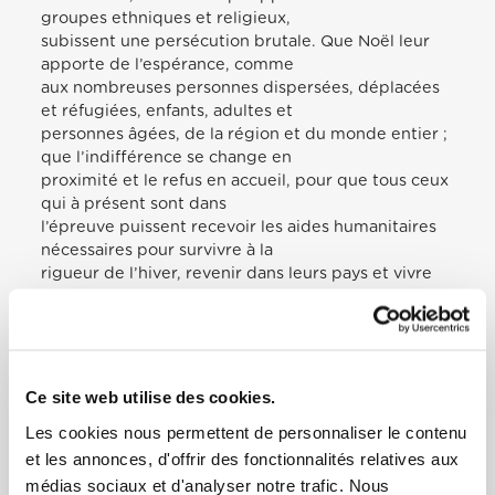
groupes ethniques et religieux,
subissent une persécution brutale. Que Noël leur
apporte de l’espérance, comme
aux nombreuses personnes dispersées, déplacées
et réfugiées, enfants, adultes et
personnes âgées, de la région et du monde entier ;
que l’indifférence se change en
proximité et le refus en accueil, pour que tous ceux
qui à présent sont dans
l’épreuve puissent recevoir les aides humanitaires
nécessaires pour survivre à la
rigueur de l’hiver, revenir dans leurs pays et vivre
avec dignité. Puisse le Seigneur
ouvrir les cœurs à la confiance et donner sa paix à
tout le Moyen-Orient, depuis la
Terre bénie de sa naissance, en soutenant les
efforts de ceux qui s’engagent
Ce site web utilise des cookies.
efficacement pour le dialogue entre Israéliens et
Les cookies nous permettent de personnaliser le contenu
Palestiniens.[…]
et les annonces, d'offrir des fonctionnalités relatives aux
[…]Que Jésus sauve les trop nombreux enfants
victimes de violence, faits objet de
médias sociaux et d'analyser notre trafic. Nous