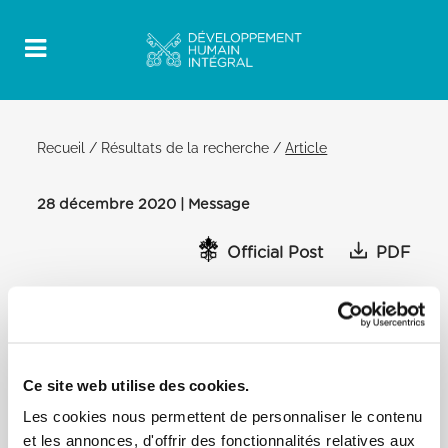
Recueil
/
Résultats de la recherche
/
Article
28 décembre 2020 | Message
Official Post
PDF
Message du Saint-Père, signé par le
Secrétaire d’Etat, aux participants de la
43ème rencontre européenne animée par
la communauté de Taizé
Ce site web utilise des cookies.
[…] Au contraire, laissez-vous habiter par cette
Les cookies nous permettent de personnaliser le contenu
espérance, elle vous donnera le courage de suivre
et les annonces, d'offrir des fonctionnalités relatives aux
le Christ et de travailler ensemble avec et pour les