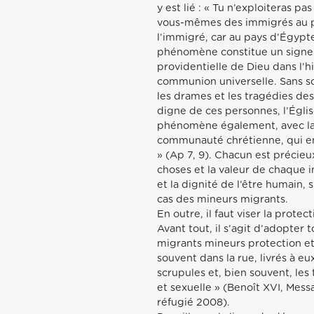
y est lié : « Tu n’exploiteras pa
vous-mêmes des immigrés au pa
l’immigré, car au pays d’Égypte
phénomène constitue un signe 
providentielle de Dieu dans l’
communion universelle. Sans so
les drames et les tragédies des m
digne de ces personnes, l’Égli
phénomène également, avec la 
communauté chrétienne, qui emb
» (Ap 7, 9). Chacun est précieu
choses et la valeur de chaque in
et la dignité de l’être humain,
cas des mineurs migrants.
En outre, il faut viser la protec
Avant tout, il s’agit d’adopter
migrants mineurs protection et 
souvent dans la rue, livrés à e
scrupules et, bien souvent, le
et sexuelle » (Benoît XVI, Mes
réfugié 2008).