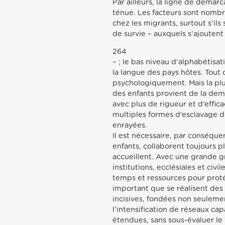
Par ailleurs, la ligne de démarc
ténue. Les facteurs sont nombre
chez les migrants, surtout s’il
de survie – auxquels s’ajoutent
264
– ; le bas niveau d’alphabétisat
la langue des pays hôtes. Tout
psychologiquement. Mais la plus
des enfants provient de la dema
avec plus de rigueur et d’efficac
multiples formes d’esclavage d
enrayées.
Il est nécessaire, par conséqu
enfants, collaborent toujours 
accueillent. Avec une grande g
institutions, ecclésiales et ci
temps et ressources pour proté
important que se réalisent des 
incisives, fondées non seulemen
l’intensification de réseaux ca
étendues, sans sous-évaluer le