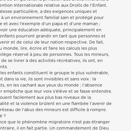
ntion Internationale relative aux Droits de l’Enfant.
catesse particulière, a des exigences uniques et
it à un environnement familial sain et protégé pour
te et avec l’exemple d’un papa et d’une maman ;
cevoir une éducation adéquate, principalement en
es enfants pourront grandir en tant que personnes et
nir et de celui de leur nation respective. De fait,
onde, lire, écrire et faire les calculs les plus
vilège réservé à peu de personnes. Tous les mineurs,
 de se livrer à des activités récréatives, ils ont, en
nts.
 les enfants constituent le groupe le plus vulnérable,
 dans la vie, ils sont invisibles et sans voix : la
ts, en les cachant aux yeux du monde ; l’absence
 empêche que leur voix s’élève et se fasse entendre.
houent facilement aux plus bas niveaux de la
alité et la violence brûlent en une flambée l’avenir de
 réseau de l’abus des mineurs est difficile à rompre.
é ?
ence que le phénomène migratoire n’est pas étranger
 contraire, il en fait partie. Un commandement de Dieu