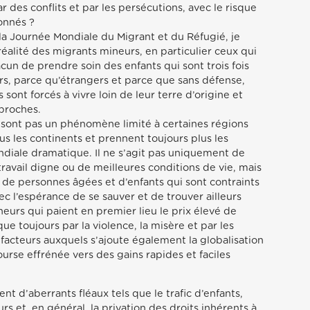
ar des conflits et par les persécutions, avec le risque
onnés ?
 la Journée Mondiale du Migrant et du Réfugié, je
a réalité des migrants mineurs, en particulier ceux qui
un de prendre soin des enfants qui sont trois fois
s, parce qu’étrangers et parce que sans défense,
 sont forcés à vivre loin de leur terre d’origine et
 proches.
e sont pas un phénomène limité à certaines régions
us les continents et prennent toujours plus les
diale dramatique. Il ne s’agit pas uniquement de
ravail digne ou de meilleures conditions de vie, mais
de personnes âgées et d’enfants qui sont contraints
c l’espérance de se sauver et de trouver ailleurs
neurs qui paient en premier lieu le prix élevé de
e toujours par la violence, la misère et par les
facteurs auxquels s’ajoute également la globalisation
ourse effrénée vers des gains rapides et faciles
 d’aberrants fléaux tels que le trafic d’enfants,
urs et, en général, la privation des droits inhérents à