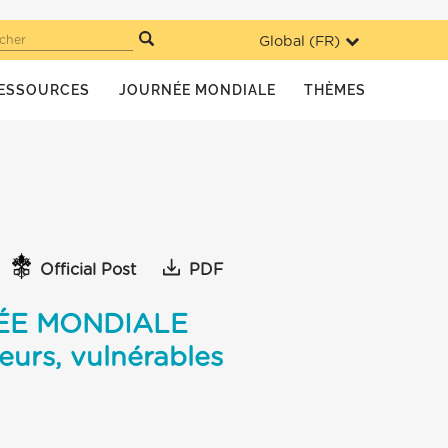
Global (
FR
)
cher
ESSOURCES
JOURNÉE MONDIALE
THÈMES
Official Post
PDF
ÉE MONDIALE
rs, vulnérables