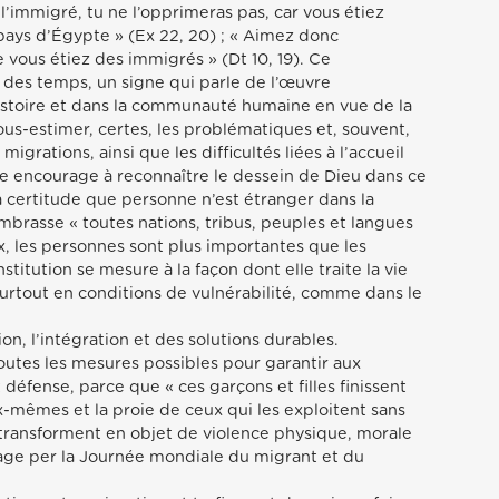
s l’immigré, tu ne l’opprimeras pas, car vous étiez
ys d’Égypte » (Ex 22, 20) ; « Aimez donc
 vous étiez des immigrés » (Dt 10, 19). Ce
des temps, un signe qui parle de l’œuvre
histoire et dans la communauté humaine en vue de la
us-estimer, certes, les problématiques et, souvent,
igrations, ainsi que les difficultés liées à l’accueil
se encourage à reconnaître le dessein de Dieu dans ce
certitude que personne n’est étranger dans la
rasse « toutes nations, tribus, peuples et langues
x, les personnes sont plus importantes que les
stitution se mesure à la façon dont elle traite la vie
 surtout en conditions de vulnérabilité, comme dans le
tion, l’intégration et des solutions durables.
 toutes les mesures possibles pour garantir aux
défense, parce que « ces garçons et filles finissent
ux-mêmes et la proie de ceux qui les exploitent sans
s transforment en objet de violence physique, morale
sage per la Journée mondiale du migrant et du