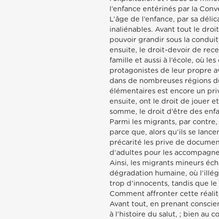
l’enfance entérinés par la Conve
L’âge de l’enfance, par sa déli
inaliénables. Avant tout le dro
pouvoir grandir sous la condui
ensuite, le droit-devoir de re
famille et aussi à l’école, où l
protagonistes de leur propre ave
dans de nombreuses régions du m
élémentaires est encore un pri
ensuite, ont le droit de jouer et
somme, le droit d’être des enfa
Parmi les migrants, par contre,
parce que, alors qu’ils se lancent
précarité les prive de documen
d’adultes pour les accompagner
Ainsi, les migrants mineurs éc
dégradation humaine, où l’illég
trop d’innocents, tandis que le
Comment affronter cette réalit
Avant tout, en prenant consci
à l’histoire du salut, ; bien au