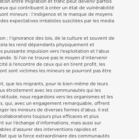
ation entre migration et trafic peut devenir parfois
ux qui contribuent à créer un état de vulnérabilité
s sont mineurs : l’indigence et le manque de moyens
 des expectatives irréalistes suscitées par les media
ion ; l’ignorance des lois, de la culture et souvent de
 cela les rend dépendants physiquement et
 puissante impulsion vers l’exploitation et l’abus
nde. Si l’on ne trouve pas le moyen d’intervenir
ité à l’encontre de ceux qui en tirent profit, les
ont sont victimes les mineurs se pourront pas être
ent, que les migrants, pour le bien-même de leurs
plus étroitement avec les communautés qui les
ratitude, nous regardons vers les organismes et les
viles, qui, avec un engagement remarquable, offrent
ger les mineurs de diverses formes d’abus. Il est
collaborations toujours plus efficaces et plus
t sur l’échange d’informations, mais aussi sur
pables d’assurer des interventions rapides et
 fait que la force extraordinaire des communautés