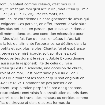
om un enfant comme celui-ci, c’est moi qu’il
le, ce n’est pas moi qu’il accueille, mais Celui qui m’a
; Lc 9, 48 ; Jn 13, 20). Par ces mots, les
communauté chrétienne un enseignement de Jésus qui
, exigeant. Ces paroles, en effet, tracent la voie sûre
es plus petits et en passant par le Sauveur, dans la
eil même, donc, est une condition nécessaire pour
 Dieu s’est fait l’un de nous, en Jésus il s’est fait
s la foi, qui alimente l’espérance, se décline dans la
etits et aux plus faibles. Charité, foi et espérance
 œuvres de miséricorde, soit spirituelles, soit
découvertes durant le récent Jubilé Extraordinaire.
 aussi sur la responsabilité de celui qui va à
« Celui qui est un scandale, une occasion de chute,
roient en moi, il est préférable pour lui qu’on lui
es que tournent les ânes et qu’il soit englouti en
9, 42 ; Lc 17, 2). Comment ne pas penser à ce
érant l’exploitation perpétrée par des gens sans
ux enfants contraints à la prostitution ou pris dans
asservis dans le travail des mineurs ou enrôlés comme
afics de drogue et dans d’autres formes de