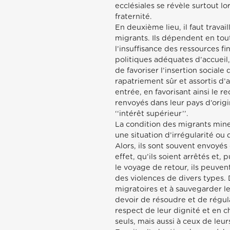
ecclésiales se révèle surtout l
fraternité.
En deuxième lieu, il faut travai
migrants. Ils dépendent en tou
l’insuffisance des ressources 
politiques adéquates d’accueil,
de favoriser l’insertion socia
rapatriement sûr et assortis d
entrée, en favorisant ainsi le re
renvoyés dans leur pays d’origi
‘‘intérêt supérieur’’.
La condition des migrants mine
une situation d’irrégularité ou 
Alors, ils sont souvent envoyés 
effet, qu’ils soient arrêtés et,
le voyage de retour, ils peuven
des violences de divers types. D
migratoires et à sauvegarder l
devoir de résoudre et de régula
respect de leur dignité et en c
seuls, mais aussi à ceux de leurs