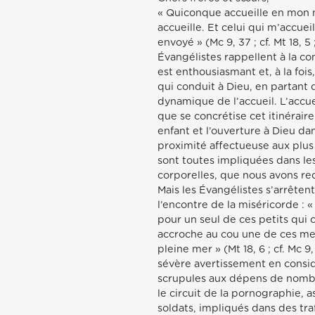
« Quiconque accueille en mon n
accueille. Et celui qui m’accueil
envoyé » (Mc 9, 37 ; cf. Mt 18, 5 
Évangélistes rappellent à la 
est enthousiasmant et, à la fois
qui conduit à Dieu, en partant d
dynamique de l’accueil. L’accu
que se concrétise cet itinéraire :
enfant et l’ouverture à Dieu dan
proximité affectueuse aux plus p
sont toutes impliquées dans les
corporelles, que nous avons re
Mais les Évangélistes s’arrêtent
l’encontre de la miséricorde : 
pour un seul de ces petits qui c
accroche au cou une de ces meul
pleine mer » (Mt 18, 6 ; cf. Mc 
sévère avertissement en consid
scrupules aux dépens de nombre
le circuit de la pornographie, 
soldats, impliqués dans des tr