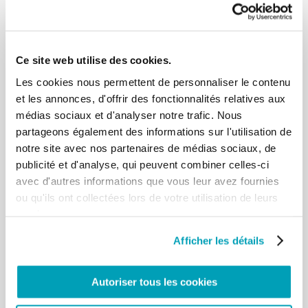
2013). Cela ne peut pas continuer!
La traite des êtres humains est une plaie, un crime
contre toute l’humanité. Le
moment est venu d’unir les forces et de travailler
Ce site web utilise des cookies.
ensemble pour libérer les victimes
de tels trafics et pour déraciner ce crime qui nous
Les cookies nous permettent de personnaliser le contenu
frappe tous, à commencer par les
et les annonces, d'offrir des fonctionnalités relatives aux
familles et jusqu’à l’ensemble de la communauté
médias sociaux et d'analyser notre trafic. Nous
mondiale (cf. Discours aux
partageons également des informations sur l'utilisation de
nouveaux ambassadeurs accrédités près le Saint-
notre site avec nos partenaires de médias sociaux, de
Siège, 12 décembre 2013).
publicité et d'analyse, qui peuvent combiner celles-ci
Le moment est aussi venu de renforcer les formes
avec d'autres informations que vous leur avez fournies
existantes de coopération et
d’établir des voies nouvelles pour accroître la
ou qu'ils ont collectées lors de votre utilisation de leurs
solidarité. Cela exige: un engagement
services.
renouvelé en faveur de la dignité de toute
personne; une application plus
Afficher les détails
déterminée des normes internationales de travail;
la planification pour un
développement centré sur la personne humaine en
Autoriser tous les cookies
tant que protagoniste central et