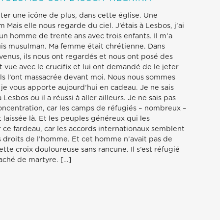
uter une icône de plus, dans cette église. Une
Mais elle nous regarde du ciel. J’étais à Lesbos, j’ai
é un homme de trente ans avec trois enfants. Il m’a
 suis musulman. Ma femme était chrétienne. Dans
t venus, ils nous ont regardés et nous ont posé des
ont vue avec le crucifix et lui ont demandé de le jeter
et ils l’ont massacrée devant moi. Nous nous sommes
e je vous apporte aujourd’hui en cadeau. Je ne sais
esbos ou il a réussi à aller ailleurs. Je ne sais pas
concentration, car les camps de réfugiés – nombreux –
t laissée là. Et les peuples généreux qui les
r ce fardeau, car les accords internationaux semblent
s droits de l’homme. Et cet homme n’avait pas de
ette croix douloureuse sans rancune. Il s’est réfugié
aché de martyre. […]