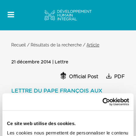
Recueil
/
Résultats de la recherche
/
Article
21 décembre 2014 | Lettre
Official Post
PDF
LETTRE DU PAPE FRANÇOIS AUX
CHRÉTIENS DU MOYEN-ORIENT
[…] En m’adressant à vous, je ne peux pas oublier
non plus d’autres groupes
religieux et ethniques qui subissent également la
Ce site web utilise des cookies.
persécution et les conséquences
Les cookies nous permettent de personnaliser le contenu
de ces conflits. Je suis quotidiennement les