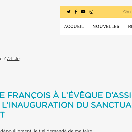
Cher
ACCUEIL
NOUVELLES
R
he
/
Article
E FRANÇOIS À L’ÉVÊQUE D’ASSI
 L’INAUGURATION DU SANCTUA
T
du dépouillement, je t’ai demandé de me faire