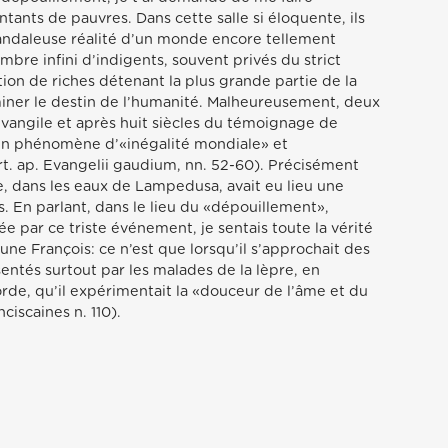
tants de pauvres. Dans cette salle si éloquente, ils
andaleuse réalité d’un monde encore tellement
mbre infini d’indigents, souvent privés du strict
tion de riches détenant la plus grande partie de la
iner le destin de l’humanité. Malheureusement, deux
Evangile et après huit siècles du témoignage de
un phénomène d’«inégalité mondiale» et
rt. ap. Evangelii gaudium, nn. 52-60). Précisément
se, dans les eaux de Lampedusa, avait eu lieu une
 En parlant, dans le lieu du «dépouillement»,
 par ce triste événement, je sentais toute la vérité
une François: ce n’est que lorsqu’il s’approchait des
entés surtout par les malades de la lèpre, en
rde, qu’il expérimentait la «douceur de l’âme et du
ciscaines n. 110).