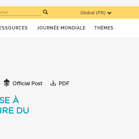
Global (
FR
)
cher
ESSOURCES
JOURNÉE MONDIALE
THÈMES
Official Post
PDF
SE À
IRE DU