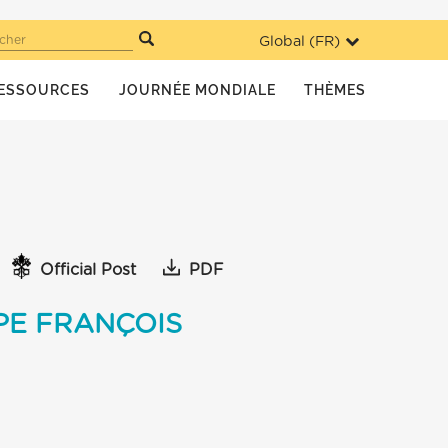
Global (
FR
)
cher
ESSOURCES
JOURNÉE MONDIALE
THÈMES
Official Post
PDF
PE FRANÇOIS