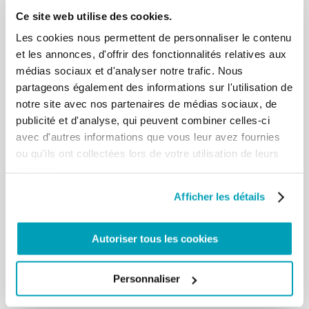
répondons aux situations de besoin qui
Ce site web utilise des cookies.
nous entourent, je voudrais remercier tous les
Les cookies nous permettent de personnaliser le contenu
Gouvernements qui offrent de
et les annonces, d'offrir des fonctionnalités relatives aux
l’assistance aux réfugiés, tous les Gouvernements
médias sociaux et d'analyser notre trafic. Nous
qui assistent les personnes
partageons également des informations sur l'utilisation de
déplacées et à celles qui demandent l’asile, car
toutes les actions en faveur de ces
notre site avec nos partenaires de médias sociaux, de
personnes qui ont besoin de protection
publicité et d'analyse, qui peuvent combiner celles-ci
représentent un grand geste de solidarité et
avec d'autres informations que vous leur avez fournies
de reconnaissance de leur dignité. Pour nous
ou qu'ils ont collectées lors de votre utilisation de leurs
chrétiens, c’est une priorité d’aller à la
services.
rencontre des personnes rejetées – car elles sont
rejetées par leur patrie -et des
Afficher les détails
personnes marginalisées de notre monde, et de
rendre palpables la tendresse et
l’amour miséricordieux de Dieu, qui n’écarte
Autoriser tous les cookies
personne, mais qui accueille tout le
monde. À nous chrétiens, il nous est demandé
aujourd’hui d’être des protagonistes
Personnaliser
de la révolution de la tendresse. […]