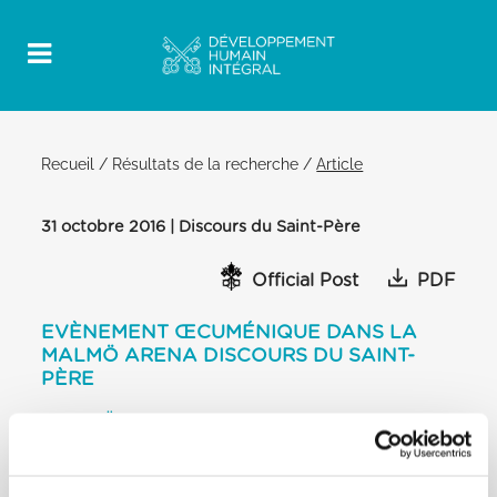
Recueil
/
Résultats de la recherche
/
Article
31 octobre 2016 | Discours du Saint-Père
Official Post
PDF
EVÈNEMENT ŒCUMÉNIQUE DANS LA
MALMÖ ARENA DISCOURS DU SAINT-
PÈRE
MALMÖ
[…] Et après avoir écouté ces témoignages
courageux et qui nous font penser à
notre propre vie et à la manière dont nous