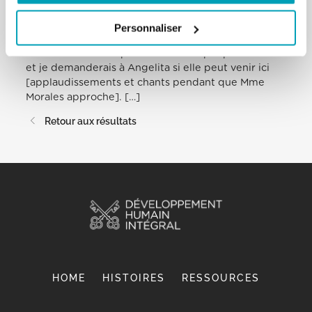
J’ai donc choisi une personne, une personne très
proche de lui, qui l’accompagnait et le suivait; une
Personnaliser
personne très humble du peuple: Angelita Morales.
Je vois en elle la représentation du peuple de Dieu
et je demanderais à Angelita si elle peut venir ici
[applaudissements et chants pendant que Mme
Morales approche]. […]
Retour aux résultats
HOME
HISTOIRES
RESSOURCES