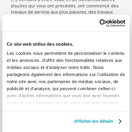
jésuites qui vous ont précédés, ont commencé des
travaux de service aux plus pauvres, des travaux
d’éducation, une attention aux réfugiés, la défense
des droits de l’homme et des services sociaux dans
de nombreux domaines. Poursuivre cet
engagement créatif, toujours en quête de
renouveau dans une société aux changements
Ce site web utilise des cookies.
accélérés. Aidez l’Église dans le discernement
Les cookies nous permettent de personnaliser le contenu
qu’aujourd’hui nous devons aussi mener à bien nos
et les annonces, d'offrir des fonctionnalités relatives aux
apostolats. N’arrêtez pas de collaborer sur le net
médias sociaux et d'analyser notre trafic. Nous
entre vous et avec d’autres organisations
partageons également des informations sur l'utilisation de
ecclésiales et civiles pour avoir un mot à la défense
des plus nécessiteux de ce monde de plus en plus
notre site avec nos partenaires de médias sociaux, de
globalisé. Avec cette mondialisation sphérique, qui
publicité et d'analyse, qui peuvent combiner celles-ci
annule les identités culturelles, les identités
avec d'autres informations que vous leur avez fournies
religieuses, les identités personnelles, tout est
ou qu'ils ont collectées lors de votre utilisation de leurs
pareil. La véritable mondialisation doit être
services.
multiforme. Rejoignez-nous, mais chacun
conservant sa propre particularité. Dans la douleur
Afficher les détails
de nos frères et de notre maison commune
menacée, il est nécessaire de contempler le