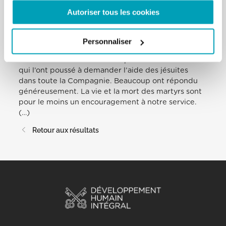
mystère du crucifix pour pouvoir donner vie à la fin,
Autoriser tous les cookies
comme l’ont fait de nombreux compagnons jésuites
de 1975. Cette année, nous célébrons le 30e
anniversaire du martyre du Les jésuites de
Personnaliser
l’Université centraméricaine d’El Salvador, qui ont
causé tant de souffrances au père Kolvenbach et
qui l’ont poussé à demander l’aide des jésuites
dans toute la Compagnie. Beaucoup ont répondu
généreusement. La vie et la mort des martyrs sont
pour le moins un encouragement à notre service.
(…)
Retour aux résultats