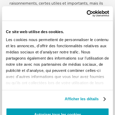
raisonnements, certes utiles et importants, mais ils
resteront toujours sans âme. Ils
nous offrent l’alibi d’un désengagement, parce
qu’ils ne nous touchent jamais dans
la chair. […]
Un domaine inclusif
Ce site web utilise des cookies.
L’une des responsabilités communes des
Les cookies nous permettent de personnaliser le contenu
dirigeants, c’est de favoriser une Europe
et les annonces, d'offrir des fonctionnalités relatives aux
qui soit une communauté inclusive, affranchie
médias sociaux et d'analyser notre trafic. Nous
d’une mauvaise compréhension de
fond : inclusion n’est pas synonyme d’aplatissement
partageons également des informations sur l'utilisation de
indifférencié. Au contraire, on
notre site avec nos partenaires de médias sociaux, de
est authentiquement inclusif lorsqu’on sait valoriser
publicité et d'analyse, qui peuvent combiner celles-ci
les différences, en les
avec d'autres informations que vous leur avez fournies
assumant comme patrimoine commun et
ou qu'ils ont collectées lors de votre utilisation de leurs
enrichissant. Dans cette perspective, les
services.
migrants sont une ressource plus qu’un poids. Les
chrétiens sont appelés à méditer
Afficher les détails
sérieusement l’affirmation de Jésus : « J’étais un
étranger, et vous m’avez accueilli
» (Mt 25, 35). Surtout devant le drame des déplacés
Autoriser tous les cookies