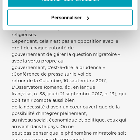
et des réfugiés, on ne peut
pas oublier le fait qu’on est devant des personnes,
qui ne peuvent pas être choisies
Personnaliser
ou rejetées selon le bon vouloir, suivant les logiques
politiques, économiques, voire
religieuses.
Cependant, cela n’est pas en opposition avec le
droit de chaque autorité de
gouvernement de gérer la question migratoire «
avec la vertu propre au
gouvernement, c’est-à-dire la prudence »
(Conférence de presse sur le vol de
retour de la Colombie, 10 septembre 2017,
L’Osservatore Romano, éd. en langue
française, n. 38, jeudi 21 septembre 2017, p. 13), qui
doit tenir compte aussi bien
de la nécessité d’avoir un cœur ouvert que de la
possibilité d’intégrer pleinement,
au niveau social, économique et politique, ceux qui
arrivent dans le pays. On ne
peut pas penser que le phénomène migratoire soit
un processus sans discernement