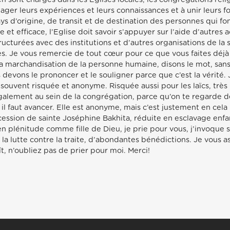
ager leurs expériences et leurs connaissances et à unir leurs f
 d’origine, de transit et de destination des personnes qui font 
et efficace, l’Eglise doit savoir s’appuyer sur l’aide d’autres a
ructurées avec des institutions et d’autres organisations de la s
bles. Je vous remercie de tout cœur pour ce que vous faites déjà
a marchandisation de la personne humaine, disons le mot, san
devons le prononcer et le souligner parce que c’est la vérité.
 souvent risquée et anonyme. Risquée aussi pour les laïcs, trè
 également au sein de la congrégation, parce qu’on te regarde 
is il faut avancer. Elle est anonyme, mais c’est justement en cel
ercession de sainte Joséphine Bakhita, réduite en esclavage enf
n plénitude comme fille de Dieu, je prie pour vous, j’invoque s
a lutte contre la traite, d’abondantes bénédictions. Je vous a
aît, n’oubliez pas de prier pour moi. Merci!