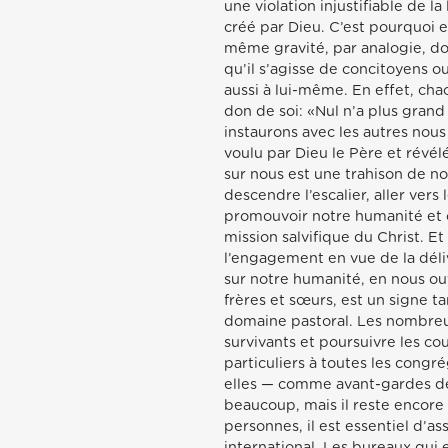
une violation injustifiable de l
créé par Dieu. C’est pourquoi 
même gravité, par analogie, doi
qu’il s’agisse de concitoyens o
aussi à lui-même. En effet, cha
don de soi: «Nul n’a plus grand
instaurons avec les autres nou
voulu par Dieu le Père et révélé
sur nous est une trahison de no
descendre l’escalier, aller ver
promouvoir notre humanité et ce
mission salvifique du Christ. Et
l’engagement en vue de la déli
sur notre humanité, en nous ouv
frères et sœurs, est un signe
domaine pastoral. Les nombreuse
survivants et poursuivre les c
particuliers à toutes les congr
elles — comme avant-gardes de l’
beaucoup, mais il reste encore
personnes, il est essentiel d’as
international. Les bureaux qui 