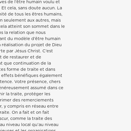
ives de l’être humain voulu et
 Et cela, sans doute aucun. La
nité de tous les êtres humains,
non seulement aux autres, mais
 cela atteint son sommet dans le
ns la relation que nous
nant du modèle d’être humain
a réalisation du projet de Dieu
te par Jésus Christ. C’est
nt de restaurer et de
nt que continuation de la
tes forme de traite et dans
s effets bénéfiques également
istence. Votre présence, chers
 généreusement assumé dans ce
r la traite, protéger les
xprimer des remerciements
r, y compris en réseau entre
te. On a fait et on fait
cur, comme la traite des
t au niveau local qu’au niveau
gieuses et les organisations