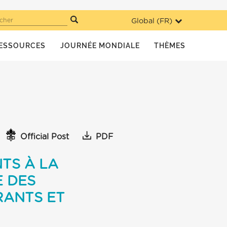
Global (
FR
)
cher
ESSOURCES
JOURNÉE MONDIALE
THÈMES
Official Post
PDF
TS À LA
E DES
RANTS ET