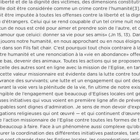
a liberté et de la dignité des victimes, des dimensions constitut
elle doit être considérée comme un crime contre l’humanité[3].
t être imputée à toutes les offenses contre la liberté et la dig
u d’étrangers. Celui qui se rend coupable d’un tel crime nuit 
cun de nous est créé pour aimer et prendre soin de l’autre, et
 amour que celuici: donner sa vie pour ses amis» (Jn 15, 13). Da
s jouons notre humanité, en nous approchant ou en nous éloig
 dans son Fils fait chair. C’est pourquoi tout choix contraire à l
tre humanité et une renonciation à la «vie en abondance» offer
s le bas, devenir des animaux. Toutes les actions qui se propose
lle des autres sont en ligne avec la mission de l’Eglise, en ta
 cette valeur missionnaire est évidente dans la lutte contre tou
vrance des survivants; une lutte et un engagement qui ont de
rant la voie vers la plénitude de la vie, fin ultime de notre ex
 tangible de l’engagement que beaucoup d’Eglises locales ont
s initiatives qui vous voient en première ligne afin de préveni
oupables sont dignes d’admiration. Je sens de mon devoir d’e
égations religieuses qui ont œuvré — et qui continuent d’œuvre
action missionnaire de l’Eglise contre toutes les formes de trai
 beaucoup à faire. Face à un phénomène aussi complexe qu’obs
surer la coordination des différentes initiatives pastorales, tan
en sont chargés dans les Eglises locales, les congrégations reli