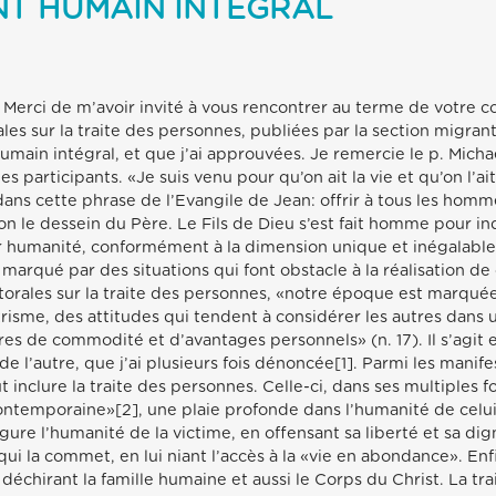
T HUMAIN INTÉGRAL
 Merci de m’avoir invité à vous rencontrer au terme de votre c
es sur la traite des personnes, publiées par la section migran
ain intégral, et que j’ai approuvées. Je remercie le p. Michae
 participants. «Je suis venu pour qu’on ait la vie et qu’on l’ai
ans cette phrase de l’Evangile de Jean: offrir à tous les hom
on le dessein du Père. Le Fils de Dieu s’est fait homme pour in
eur humanité, conformément à la dimension unique et inégalab
marqué par des situations qui font obstacle à la réalisation d
storales sur la traite des personnes, «notre époque est marqué
risme, des attitudes qui tendent à considérer les autres dans un
ères de commodité et d’avantages personnels» (n. 17). Il s’agit
e l’autre, que j’ai plusieurs fois dénoncée[1]. Parmi les manif
ut inclure la traite des personnes. Celle-ci, dans ses multiples
ntemporaine»[2], une plaie profonde dans l’humanité de celui qu
figure l’humanité de la victime, en offensant sa liberté et sa di
ui la commet, en lui niant l’accès à la «vie en abondance». Enfi
échirant la famille humaine et aussi le Corps du Christ. La tr