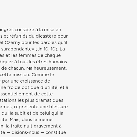
ongrès consacré à la mise en
ts et réfugiés du dicastère pour
l Czerny pour les paroles qu’il
t surabondante» (Jn 10, 10). La
mes et les femmes de chaque
diquer à tous les êtres humains
le de chacun. Malheureusement,
e cette mission. Comme le
e par une croissance de
e froide optique d’utilité, et à
 essentiellement de cette
estations les plus dramatiques
 formes, représente une blessure
i la subit et de celui qui la
gnité. Mais, dans le même
n, la traite nuit gravement à
aite — disions-nous — constitue