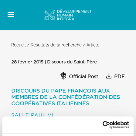
Recueil
/
Résultats de la recherche
/
Article
28 février 2015 | Discours du Saint-Père
Official Post
PDF
DISCOURS DU PAPE FRANÇOIS AUX
MEMBRES DE LA CONFÉDÉRATION DES
COOPÉRATIVES ITALIENNES
SALLE PAUL VI
[…] C’est pour cela que je vous dis que vous faites
bien — et je vous dis également
de le faire toujours mieux – de lutter et de