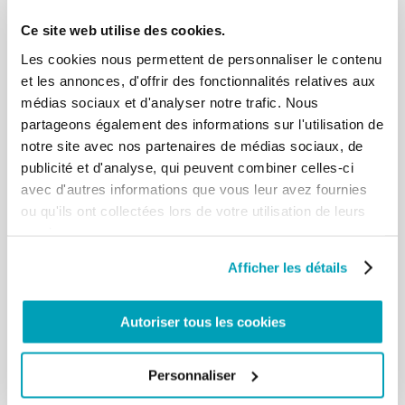
combattre contre les fausses
Ce site web utilise des cookies.
coopératives, celles qui prostituent le véritable
nom de coopérative, c’est-à-dire
Les cookies nous permettent de personnaliser le contenu
d’une réalité très bonne, pour tromper les
et les annonces, d'offrir des fonctionnalités relatives aux
personnes avec des objectifs lucratifs
médias sociaux et d'analyser notre trafic. Nous
contraires à ceux de la véritable et authentique
partageons également des informations sur l'utilisation de
coopération. Je vous le dis, vous
notre site avec nos partenaires de médias sociaux, de
faites bien, parce que dans le domaine dans lequel
publicité et d'analyse, qui peuvent combiner celles-ci
vous œuvrez, se revêtir d’une
avec d'autres informations que vous leur avez fournies
façade honorable et poursuivre en réalité des
objectifs déshonorants et immoraux,
ou qu'ils ont collectées lors de votre utilisation de leurs
visant souvent à l’exploitation du travail, ou aux
services.
manipulations du marché, et
même à de scandaleux trafics de corruption, est un
Afficher les détails
mensonge honteux et très
grave que l’on ne peut absolument pas accepter.
Autoriser tous les cookies
Luttez contre cela ! Mais comment
lutter ? Avec les mots uniquement ? Avec les idées
? Luttez avec la coopération
Personnaliser
juste, celle qui est vraie, celle qui gagne toujours.
[…]