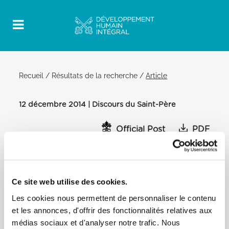
Recueil
/
Résultats de la recherche
/
Article
12 décembre 2014 | Discours du Saint-Père
Official Post
PDF
DISCOURS DU PAPE FRANÇOIS À SA
BÉATITUDE IGNACE YOUSSIF III YOUNAN,
PATRIARCHE D’ANTIOCHE DES SYRIENS,
Ce site web utilise des cookies.
AVEC LES ÉVÊQUES ET LES FIDÈLES DE
LA LA COMMUNAUTÉ SYRO-
Les cookies nous permettent de personnaliser le contenu
ANTIOCHIENNE
et les annonces, d'offrir des fonctionnalités relatives aux
médias sociaux et d'analyser notre trafic. Nous
SALLE CLÉMENTINE