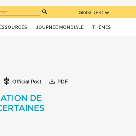
Global (
FR
)
cher
ESSOURCES
JOURNÉE MONDIALE
THÈMES
Official Post
PDF
ÉATION DE
CERTAINES