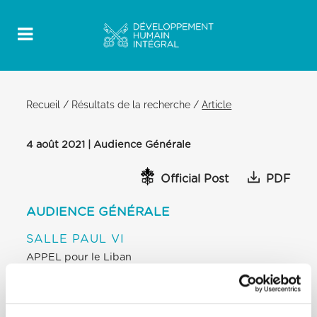
Recueil
/
Résultats de la recherche
/
Article
4 août 2021 | Audience Générale
Official Post
PDF
AUDIENCE GÉNÉRALE
SALLE PAUL VI
APPEL pour le Liban
un an après l’explosion dans le port de Beyrouth
Un an après la terrible explosion survenue dans le
port de Beyrouth, capitale du Liban, qui a provoqué
la mort et la destruction, ma pensée va à ce cher