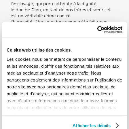
l’esclavage, qui porte atteinte à la dignité,
le don de Dieu, en tant de nos frères et sœurs et
est un véritable crime contre
l’humanité. Alors que beaucoup a été fait pour
connaître la gravité et de l’ampleur
du phénomène, il reste encore beaucoup à faire
pour élever le niveau de
sensibilisation du public et d’établir une meilleure
Ce site web utilise des cookies.
coordination des efforts déployés
par les gouvernements, le système judiciaire, ces
Les cookies nous permettent de personnaliser le contenu
travailleurs législatifs et sociaux.
et les annonces, d'offrir des fonctionnalités relatives aux
Comme vous le savez, l’un des défis de cette
médias sociaux et d'analyser notre trafic. Nous
sensibilisation, l’éducation et la
partageons également des informations sur l'utilisation de
coordination est une certaine indifférence, voire la
notre site avec nos partenaires de médias sociaux, de
complicité, une tendance de la
publicité et d'analyse, qui peuvent combiner celles-ci
part de beaucoup à se détourner (cf. ibid., N.
avec d'autres informations que vous leur avez fournies
Evangelii Gaudium, 211), tandis que
de puissants intérêts économiques et des réseaux
ou qu'ils ont collectées lors de votre utilisation de leurs
criminels sont à l’œuvre. C’est
services.
pourquoi j’exprime ma reconnaissance pour vos
efforts visant à accroître la
Afficher les détails