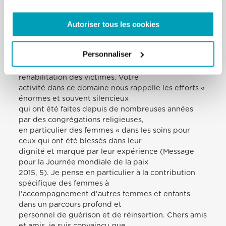
conscience sociale quant à la dimension de ce fléau
qui touche particulièrement les
Autoriser tous les cookies
femmes et les enfants. Mais de manière très
spéciale, je vous remercie pour votre
témoignage fidèle de l’évangile de la miséricorde,
Personnaliser
comme le montre votre
engagement en faveur du rétablissement et de la
réhabilitation des victimes. Votre
activité dans ce domaine nous rappelle les efforts «
énormes et souvent silencieux
qui ont été faites depuis de nombreuses années
par des congrégations religieuses,
en particulier des femmes « dans les soins pour
ceux qui ont été blessés dans leur
dignité et marqué par leur expérience (Message
pour la Journée mondiale de la paix
2015, 5). Je pense en particulier à la contribution
spécifique des femmes à
l’accompagnement d’autres femmes et enfants
dans un parcours profond et
personnel de guérison et de réinsertion. Chers amis
et amis, je suis convaincu que