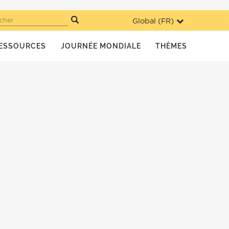
Global (
FR
)
cher
ESSOURCES
JOURNÉE MONDIALE
THÈMES