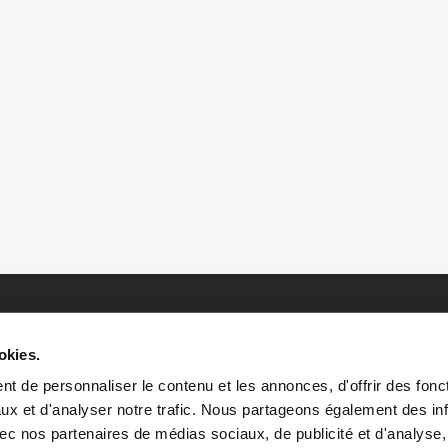
okies.
t de personnaliser le contenu et les annonces, d'offrir des fonct
ux et d'analyser notre trafic. Nous partageons également des in
 avec nos partenaires de médias sociaux, de publicité et d'analyse
HOME
HISTOIRES
RESSOURCES