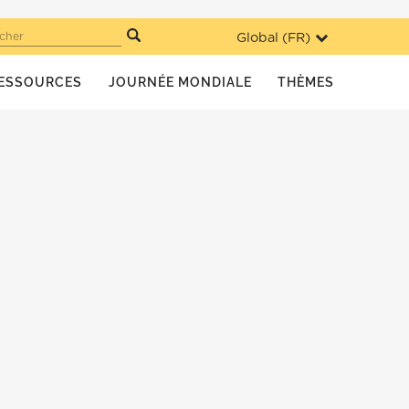
Global (
FR
)
cher
ESSOURCES
JOURNÉE MONDIALE
THÈMES