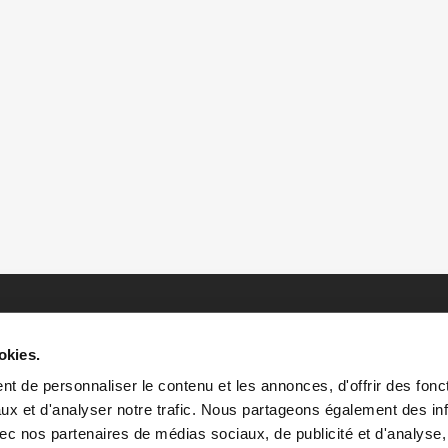
okies.
t de personnaliser le contenu et les annonces, d'offrir des fonct
ux et d'analyser notre trafic. Nous partageons également des in
 avec nos partenaires de médias sociaux, de publicité et d'analyse
HOME
HISTOIRES
RESSOURCES