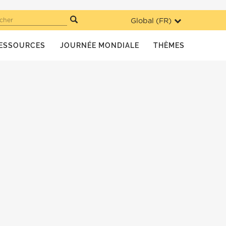
Global (
FR
)
cher
ESSOURCES
JOURNÉE MONDIALE
THÈMES