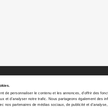
okies.
t de personnaliser le contenu et les annonces, d'offrir des fonct
ux et d'analyser notre trafic. Nous partageons également des in
 avec nos partenaires de médias sociaux, de publicité et d'analyse
HOME
HISTOIRES
RESSOURCES