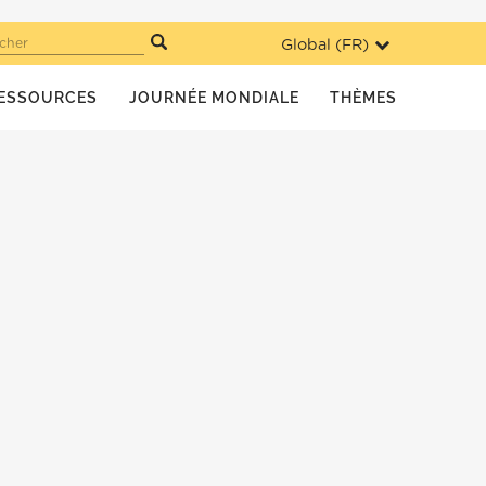
Global (
FR
)
cher
ESSOURCES
JOURNÉE MONDIALE
THÈMES