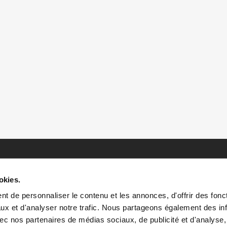
okies.
t de personnaliser le contenu et les annonces, d'offrir des fonct
ux et d'analyser notre trafic. Nous partageons également des in
 avec nos partenaires de médias sociaux, de publicité et d'analyse
HOME
HISTOIRES
RESSOURCES