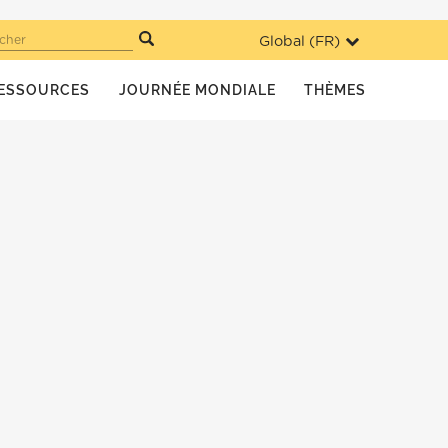
Global (
FR
)
cher
ESSOURCES
JOURNÉE MONDIALE
THÈMES