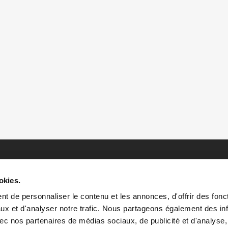
okies.
t de personnaliser le contenu et les annonces, d'offrir des fonct
ux et d'analyser notre trafic. Nous partageons également des in
 avec nos partenaires de médias sociaux, de publicité et d'analyse
HOME
HISTOIRES
RESSOURCES