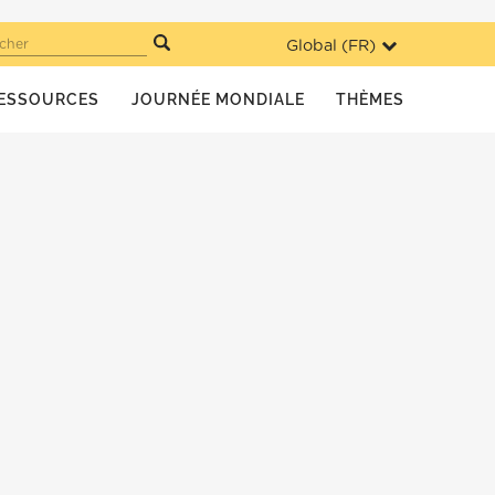
Global (
FR
)
cher
ESSOURCES
JOURNÉE MONDIALE
THÈMES