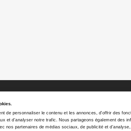
okies.
t de personnaliser le contenu et les annonces, d'offrir des fonct
ux et d'analyser notre trafic. Nous partageons également des in
 avec nos partenaires de médias sociaux, de publicité et d'analyse
HOME
HISTOIRES
RESSOURCES