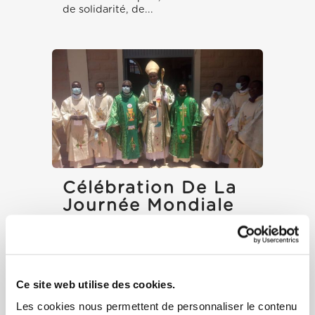
de solidarité, de...
Célébration De La
Journée Mondiale
Du Migrant Et Du
Réfugié Au Bénin
Après la mise en place de la
Commission épiscopale de
Ce site web utilise des cookies.
l'Apostolat de la Mer et des
Migrations, le dimanche 26...
Les cookies nous permettent de personnaliser le contenu