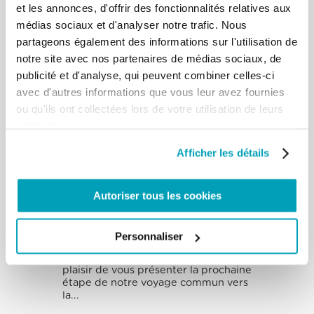
et les annonces, d'offrir des fonctionnalités relatives aux
médias sociaux et d'analyser notre trafic. Nous
partageons également des informations sur l'utilisation de
notre site avec nos partenaires de médias sociaux, de
publicité et d'analyse, qui peuvent combiner celles-ci
avec d'autres informations que vous leur avez fournies
ou qu'ils ont collectées lors de votre utilisation de leurs
services.
Afficher les détails
“Vers Un NOUS
Toujours Plus
Autoriser tous les cookies
Grand”: Rêver
Comme Une Seule
Humanité
Personnaliser
La Section Migrants et Réfugiés a le
plaisir de vous présenter la prochaine
étape de notre voyage commun vers
la...